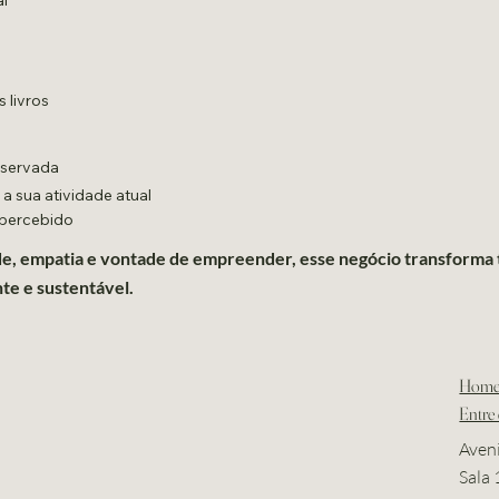
 livros
eservada
 sua atividade atual
 percebido
de, empatia e vontade de empreender, esse negócio transforma
nte e sustentável.
Hom
Entre
Aven
Sala 