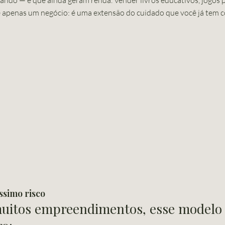
cando — e que ainda geram renda. Vender livros educativos, jogos 
 é apenas um negócio: é uma extensão do cuidado que você já tem
ssimo risco
muitos empreendimentos, esse modelo 