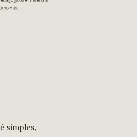
pedagógicos e materiais
 como mãe.
é simples,