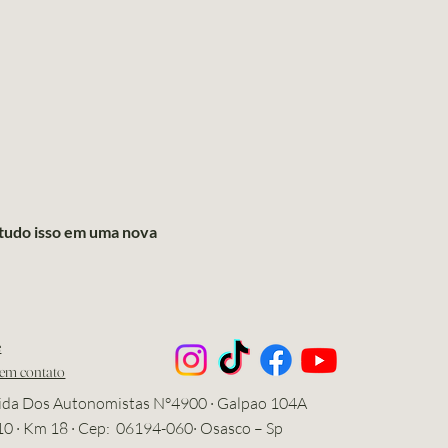
 tudo isso em uma nova
e
 em contato
ida Dos Autonomistas N°4900 · Galpao 104A
10 · Km 18 · Cep: 06194-060· Osasco – Sp